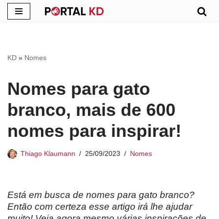
Pular
para
o
KD
»
Nomes
conteúdo
Nomes para gato
branco, mais de 600
nomes para inspirar!
Thiago Klaumann
25/09/2023
Nomes
Está em busca de nomes para gato branco?
Então com certeza esse artigo irá lhe ajudar
muito! Veja agora mesmo várias inspirações de