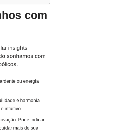
onhos com
r insights
ando sonhamos com
bólicos.
ardente ou energia
uilidade e harmonia
 intuitivo.
novação. Pode indicar
cuidar mais de sua