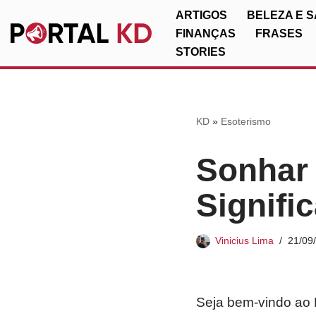
ARTIGOS
BELEZA E 
FINANÇAS
FRASES
Pular
STORIES
para
o
conteúdo
KD
»
Esoterismo
Sonhar
Signifi
Vinicius Lima
21/09
Seja bem-vindo ao 