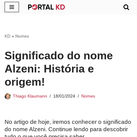
Pular
para
o
KD
»
Nomes
conteúdo
Significado do nome
Alzeni: História e
origem!
Thiago Klaumann
18/01/2024
Nomes
No artigo de hoje, iremos conhecer o significado
do nome Alzeni. Continue lendo para descobrir
tudo o que você precisa saber.