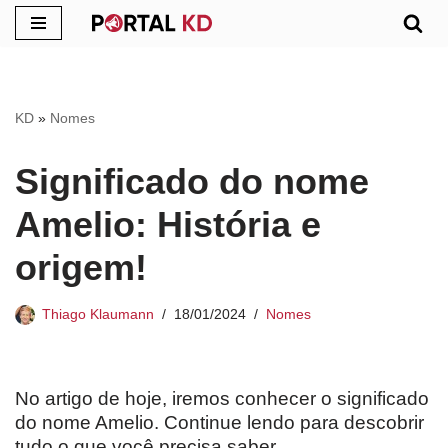
Pular
para
o
KD
»
Nomes
conteúdo
Significado do nome
Amelio: História e
origem!
Thiago Klaumann
18/01/2024
Nomes
No artigo de hoje, iremos conhecer o significado
do nome Amelio. Continue lendo para descobrir
tudo o que você precisa saber.