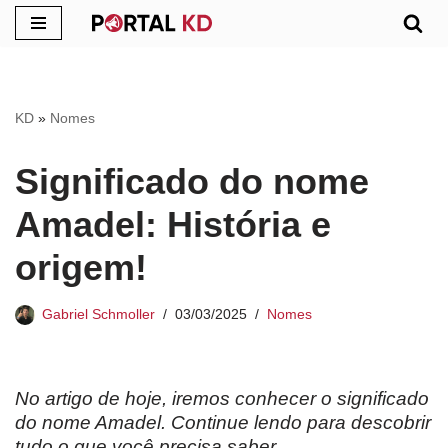
Pular
para
o
KD
»
Nomes
conteúdo
Significado do nome
Amadel: História e
origem!
Gabriel Schmoller
03/03/2025
Nomes
No artigo de hoje, iremos conhecer o significado
do nome Amadel. Continue lendo para descobrir
tudo o que você precisa saber.