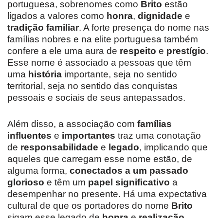
portuguesa, sobrenomes como
Brito
estão
ligados a valores como
honra
,
dignidade
e
tradição familiar
. A forte presença do nome nas
famílias nobres e na elite portuguesa também
confere a ele uma aura de
respeito
e
prestígio
.
Esse nome é associado a pessoas que têm
uma
história
importante, seja no sentido
territorial, seja no sentido das conquistas
pessoais e sociais de seus antepassados.
Além disso, a associação com
famílias
influentes
e
importantes
traz uma conotação
de
responsabilidade
e
legado
, implicando que
aqueles que carregam esse nome estão, de
alguma forma,
conectados a um passado
glorioso
e têm um
papel significativo
a
desempenhar no presente. Há uma expectativa
cultural de que os portadores do nome
Brito
sigam esse legado de
honra
e
realização
.