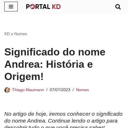
Pular
para
o
KD
»
Nomes
conteúdo
Significado do nome
Andrea: História e
Origem!
Thiago Klaumann
07/07/2023
Nomes
No artigo de hoje, iremos conhecer o significado
do nome
Andrea. Continue lendo o artigo para
descobrir tudo o que você precisa saber!