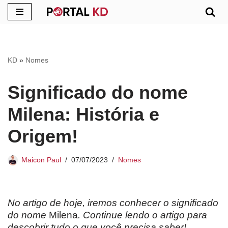
Pular
para
o
KD
»
Nomes
conteúdo
Significado do nome
Milena: História e
Origem!
Maicon Paul
07/07/2023
Nomes
No artigo de hoje, iremos conhecer o significado
do nome
Milena
. Continue lendo o artigo para
descobrir tudo o que você precisa saber!