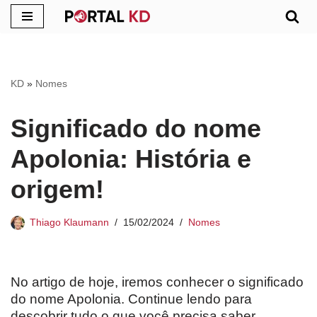
Pular
para
o
KD
»
Nomes
conteúdo
Significado do nome
Apolonia: História e
origem!
Thiago Klaumann
15/02/2024
Nomes
No artigo de hoje, iremos conhecer o significado
do nome Apolonia. Continue lendo para
descobrir tudo o que você precisa saber.