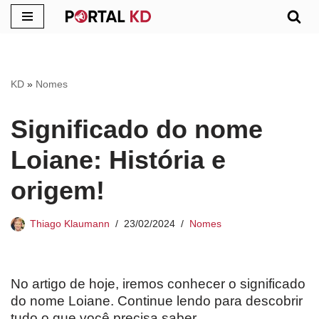
Pular
para
o
KD
»
Nomes
conteúdo
Significado do nome
Loiane: História e
origem!
Thiago Klaumann
23/02/2024
Nomes
No artigo de hoje, iremos conhecer o significado
do nome Loiane. Continue lendo para descobrir
tudo o que você precisa saber.