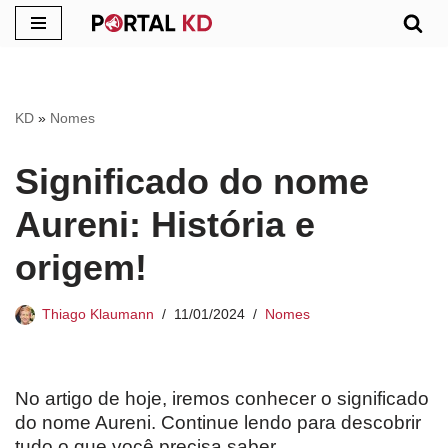
Pular
para
o
KD
»
Nomes
conteúdo
Significado do nome
Aureni: História e
origem!
Thiago Klaumann
11/01/2024
Nomes
No artigo de hoje, iremos conhecer o significado
do nome Aureni. Continue lendo para descobrir
tudo o que você precisa saber.