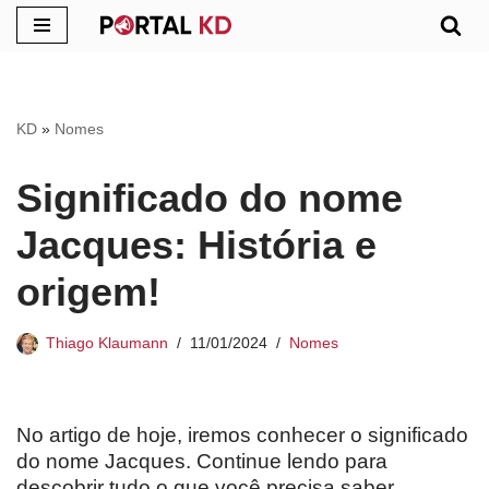
Pular
para
o
KD
»
Nomes
conteúdo
Significado do nome
Jacques: História e
origem!
Thiago Klaumann
11/01/2024
Nomes
No artigo de hoje, iremos conhecer o significado
do nome Jacques. Continue lendo para
descobrir tudo o que você precisa saber.