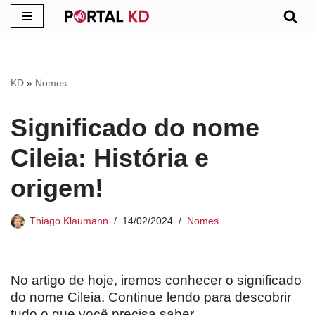
Pular
para
o
KD
»
Nomes
conteúdo
Significado do nome
Cileia: História e
origem!
Thiago Klaumann
14/02/2024
Nomes
No artigo de hoje, iremos conhecer o significado
do nome Cileia. Continue lendo para descobrir
tudo o que você precisa saber.