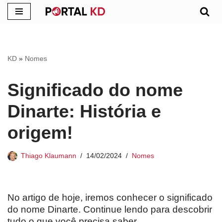
Pular
para
o
KD
»
Nomes
conteúdo
Significado do nome
Dinarte: História e
origem!
Thiago Klaumann
14/02/2024
Nomes
No artigo de hoje, iremos conhecer o significado
do nome Dinarte. Continue lendo para descobrir
tudo o que você precisa saber.