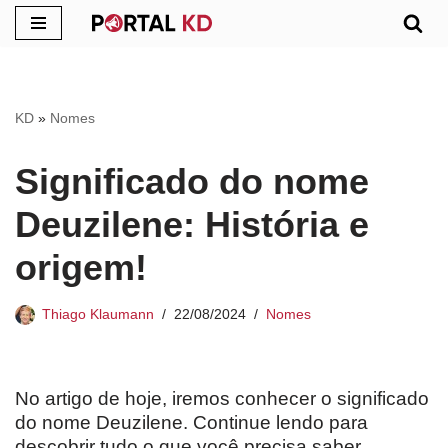
Pular
para
o
KD
»
Nomes
conteúdo
Significado do nome
Deuzilene: História e
origem!
Thiago Klaumann
22/08/2024
Nomes
No artigo de hoje, iremos conhecer o significado
do nome Deuzilene. Continue lendo para
descobrir tudo o que você precisa saber.