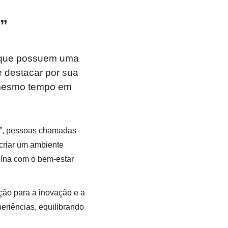
”
 que possuem uma
 destacar por sua
o mesmo tempo em
ef”, pessoas chamadas
 criar um ambiente
uína com o bem-estar
ção para a inovação e a
riências, equilibrando