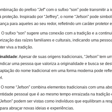
ombinação do prefixo “Jef” com o sufixo “son” pode transmitir a
 proteção. Inspirado por “Jeffrey”, o nome “Jefson” pode simbol
ança para aqueles ao seu redor, refletindo um caráter protetor 
: O sufixo “son” sugere uma conexão com a tradição e a contin
orização das raízes familiares e culturais, indicando uma pess
er viva a tradição.
inalidade
: Apesar de suas origens tradicionais, “Jefson” tem
e indicar uma pessoa que valoriza a originalidade e busca se d
aptação do nome tradicional em uma forma moderna pode refle
l.
: O nome “Jefson” combina elementos tradicionais com uma a
ntidade pessoal que é ao mesmo tempo enraizada na tradição e
fson” podem ser vistas como indivíduos que equilibram a resp
ara abraçar novas ideias e experiências.