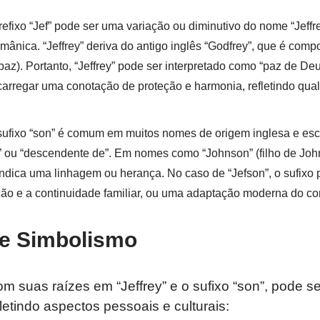
refixo “Jef” pode ser uma variação ou diminutivo do nome “Jeffre
ânica. “Jeffrey” deriva do antigo inglês “Godfrey”, que é comp
 (paz). Portanto, “Jeffrey” pode ser interpretado como “paz de Deu
carregar uma conotação de proteção e harmonia, refletindo qua
 sufixo “son” é comum em muitos nomes de origem inglesa e es
de” ou “descendente de”. Em nomes como “Johnson” (filho de John
 indica uma linhagem ou herança. No caso de “Jefson”, o sufixo
ão e a continuidade familiar, ou uma adaptação moderna do co
 e Simbolismo
m suas raízes em “Jeffrey” e o sufixo “son”, pode se
letindo aspectos pessoais e culturais: