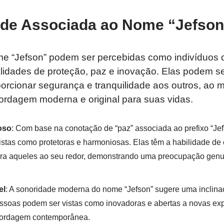
ade Associada ao Nome “Jefson
e “Jefson” podem ser percebidas como indivíduos
idades de proteção, paz e inovação. Elas podem se
orcionar segurança e tranquilidade aos outros, a
rdagem moderna e original para suas vidas.
oso
: Com base na conotação de “paz” associada ao prefixo “J
istas como protetoras e harmoniosas. Elas têm a habilidade de
para aqueles ao seu redor, demonstrando uma preocupação gen
el
: A sonoridade moderna do nome “Jefson” sugere uma inclina
soas podem ser vistas como inovadoras e abertas a novas expe
bordagem contemporânea.