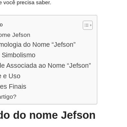
e você precisa saber.
do
nome Jefson
imologia do Nome “Jefson”
e Simbolismo
de Associada ao Nome “Jefson”
e e Uso
es Finais
artigo?
ado do nome Jefson