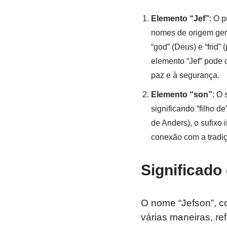
Elemento “Jef”
: O p
nomes de origem germ
“god” (Deus) e “frid”
elemento “Jef” pode 
paz e à segurança.
Elemento “son”
: O
significando “filho 
de Anders), o sufixo
conexão com a tradiç
Significado
O nome “Jefson”, co
várias maneiras, ref