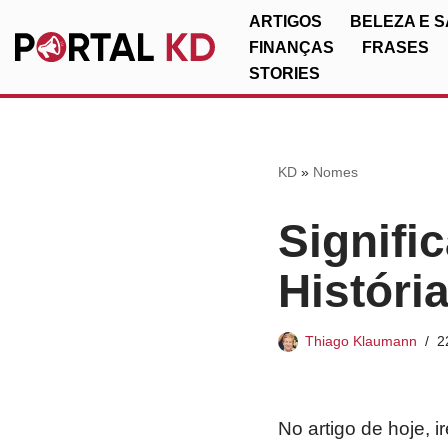
ARTIGOS
BELEZA E 
FINANÇAS
FRASES
Pular
STORIES
para
o
conteúdo
KD
»
Nomes
Signifi
Históri
Thiago Klaumann
2
No artigo de hoje, 