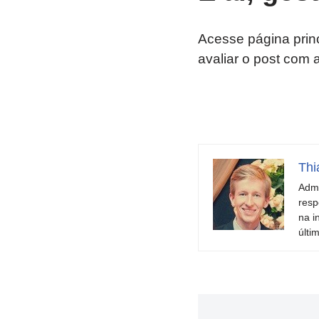
Acesse página prin
avaliar o post com 
Thi
Admi
resp
na i
últi