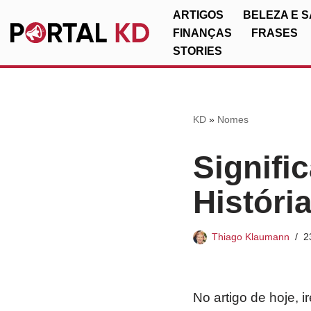
ARTIGOS
BELEZA E 
FINANÇAS
FRASES
Pular
STORIES
para
o
conteúdo
KD
»
Nomes
Signifi
Históri
Thiago Klaumann
2
No artigo de hoje, 