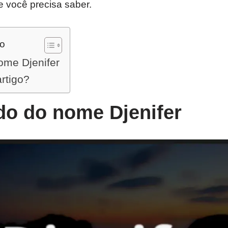
e você precisa saber.
do
ome Djenifer
artigo?
do do nome Djenifer