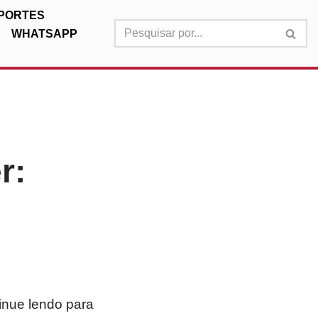
PORTES
WHATSAPP
r:
tinue lendo para