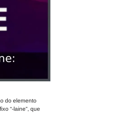
ão do elemento
xo “-laine”, que