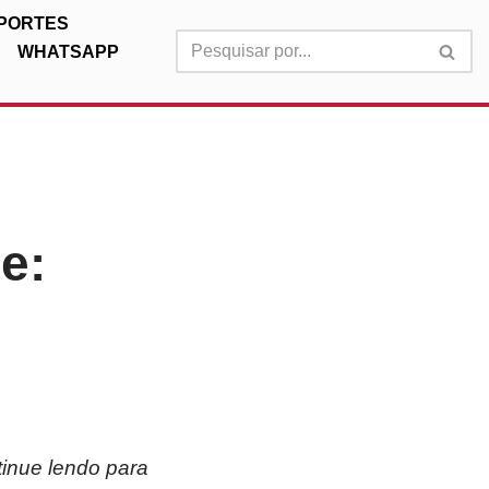
PORTES
WHATSAPP
e:
tinue lendo para