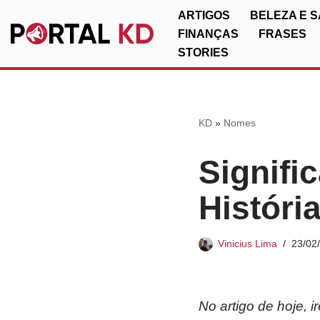
ARTIGOS
BELEZA E 
FINANÇAS
FRASES
Pular
STORIES
para
o
conteúdo
KD
»
Nomes
Signifi
Históri
Vinicius Lima
23/02
No artigo de hoje, 