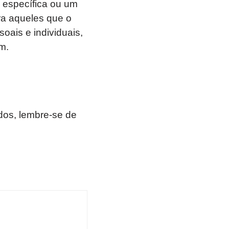
m específica ou um
ara aqueles que o
oais e individuais,
m.
os, lembre-se de