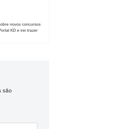
sobre novos concursos
tal KD e irei trazer
s são