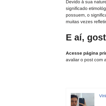
Devido à sua nature
significado etimológ
possuem, o signific
muitas vezes reflet
E aí, gos
Acesse página pri
avaliar o post com 
Vin