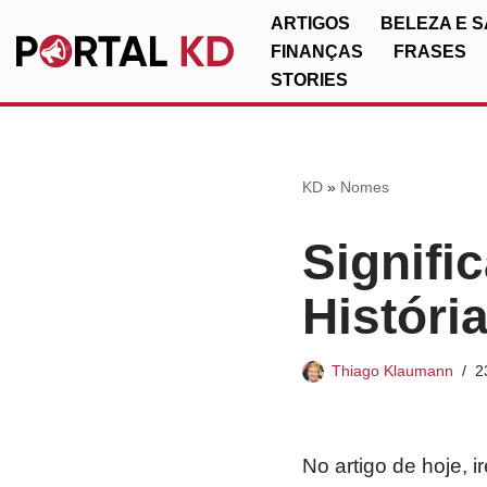
ARTIGOS
BELEZA E 
FINANÇAS
FRASES
Pular
STORIES
para
o
conteúdo
KD
»
Nomes
Signifi
Históri
Thiago Klaumann
2
No artigo de hoje, 