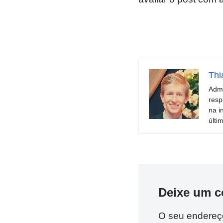
Thi
Admi
resp
na i
últi
Deixe um c
O seu endereço