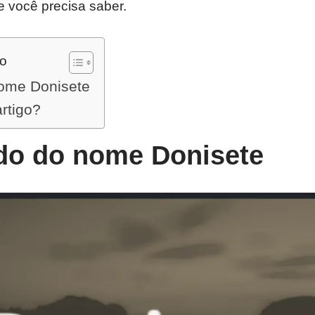
e você precisa saber.
do
nome Donisete
artigo?
ado do nome Donisete