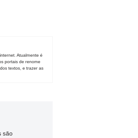
nternet. Atualmente é
os portais de renome
dos textos, e trazer as
s são