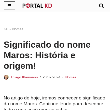
Pular
para
o
KD
»
Nomes
conteúdo
Significado do nome
Maros: História e
origem!
Thiago Klaumann
23/02/2024
Nomes
No artigo de hoje, iremos conhecer o significado
do nome Maros. Continue lendo para descobrir
tudo o que você precisa saber.