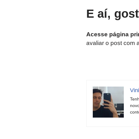
E aí, gos
Acesse página pri
avaliar o post com 
Vin
Tenh
novo
cont