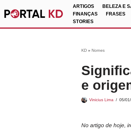
ARTIGOS
BELEZA E 
FINANÇAS
FRASES
Pular
STORIES
para
o
conteúdo
KD
»
Nomes
Signifi
e orige
Vinicius Lima
05/01
No artigo de hoje, 