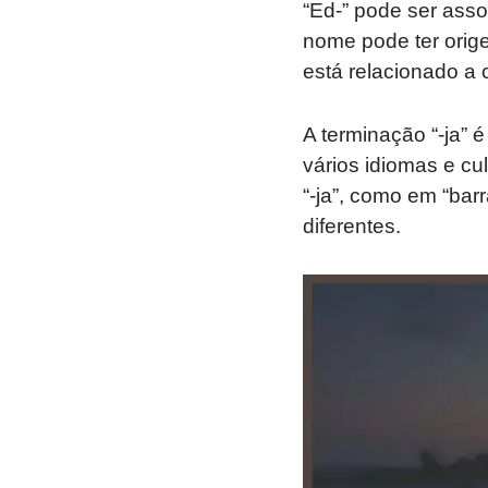
“Ed-” pode ser asso
nome pode ter orig
está relacionado a 
A terminação “-ja”
vários idiomas e cu
“-ja”, como em “bar
diferentes.