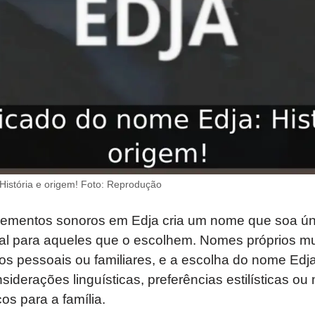
História e origem! Foto: Reprodução
ementos sonoros em Edja cria um nome que soa ún
cial para aqueles que o escolhem. Nomes próprios m
os pessoais ou familiares, e a escolha do nome Edj
siderações linguísticas, preferências estilísticas o
os para a família.