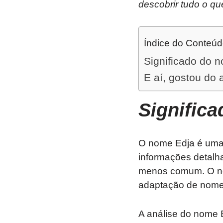
descobrir tudo o qu
Índice do Conteú
Significado do 
E aí, gostou do 
Signific
O nome Edja é uma e
informações detalh
menos comum. O nom
adaptação de nomes
A análise do nome E