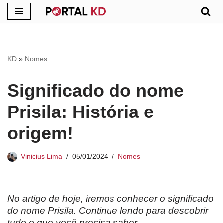
Pular
para
o
KD
»
Nomes
conteúdo
Significado do nome
Prisila: História e
origem!
Vinicius Lima
05/01/2024
Nomes
No artigo de hoje, iremos conhecer o significado
do nome Prisila. Continue lendo para descobrir
tudo o que você precisa saber.