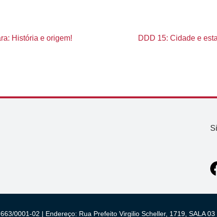
a: História e origem!
DDD 15: Cidade e esta
S
663/0001-02 | Endereço: Rua Prefeito Virgilio Scheller, 1719, SALA