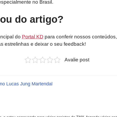
especialmente no Brasil.
tou do artigo?
incipal do
Portal KD
para conferir nossos conteúdos,
as estrelinhas e deixar o seu feedback!
Avalie post
no Lucas Jung Martendal
, e estou escrevendo para vários projetos da TMX, fazendo vários con