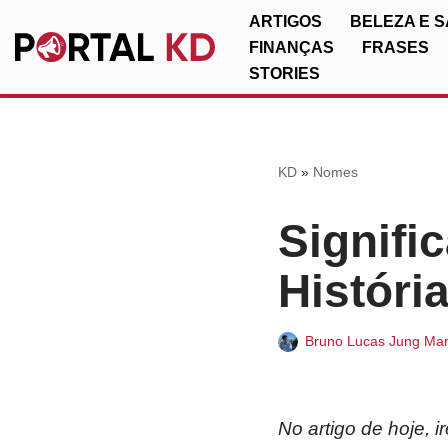
ARTIGOS
BELEZA E 
FINANÇAS
FRASES
Pular
STORIES
para
o
conteúdo
KD
»
Nomes
Signifi
Históri
Bruno Lucas Jung Mar
No artigo de hoje, 