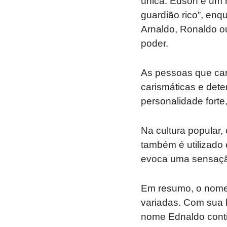
única. Edson é um n
guardião rico”, en
Arnaldo, Ronaldo ou
poder.
As pessoas que car
carismáticas e de
personalidade forte
Na cultura popular
também é utilizado 
evoca uma sensação 
Em resumo, o nome
variadas. Com sua h
nome Ednaldo contin