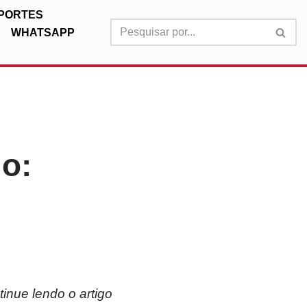
PORTES
WHATSAPP
o:
inue lendo o artigo