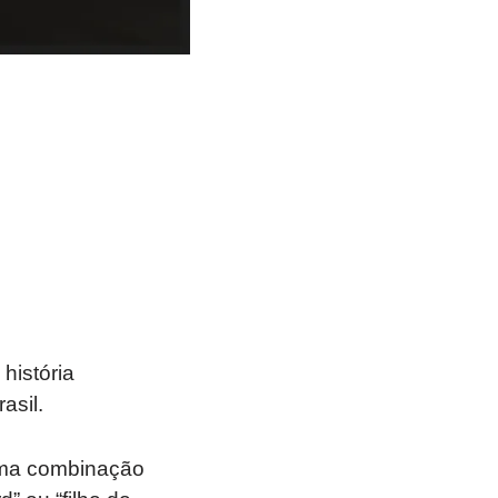
istória
asil.
uma combinação