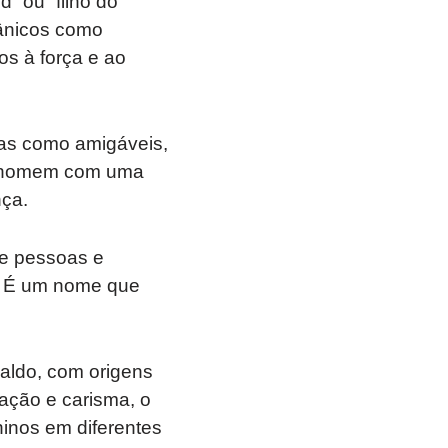
” ou “filho do
mânicos como
os à força e ao
as como amigáveis,
um homem com uma
nça.
de pessoas e
e. É um nome que
ldo, com origens
nação e carisma, o
ninos em diferentes