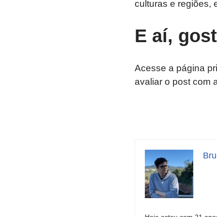
culturas e regiões, 
E aí, gos
Acesse a página pr
avaliar o post com 
Bru
Hoje estou com 21 anos