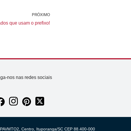
PRÓXIMO
dos que usam o prefixo!
iga-nos nas redes sociais
 03 PAVMTO2, Centro, Ituporanga/SC CEP 88.400-000