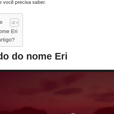
e você precisa saber.
do
ome Eri
artigo?
ado do nome Eri