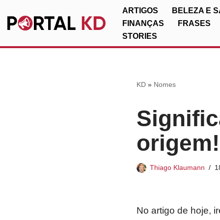
ARTIGOS
BELEZA E 
FINANÇAS
FRASES
Pular
STORIES
para
o
conteúdo
KD
»
Nomes
Signifi
origem!
Thiago Klaumann
1
No artigo de hoje, 