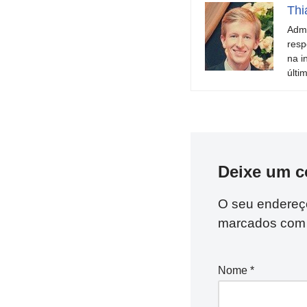
Thi
Admi
resp
na i
últi
Deixe um c
O seu endereço
marcados co
Nome
*