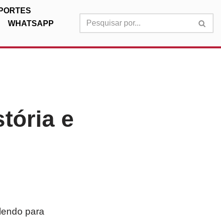
PORTES
WHATSAPP
tória e
 lendo para