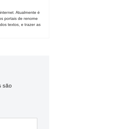
nternet. Atualmente é
os portais de renome
dos textos, e trazer as
s são