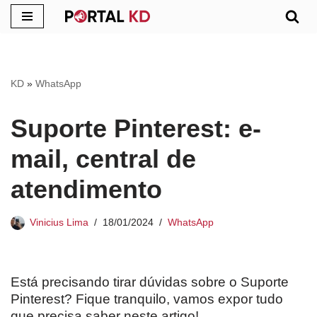
Pular
para
o
KD
»
WhatsApp
conteúdo
Suporte Pinterest: e-
mail, central de
atendimento
Vinicius Lima
18/01/2024
WhatsApp
Está precisando tirar dúvidas sobre o Suporte
Pinterest? Fique tranquilo, vamos expor tudo
que precisa saber neste artigo!