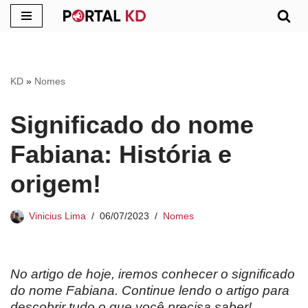
Pular
para
o
KD
»
Nomes
conteúdo
Significado do nome
Fabiana: História e
origem!
Vinicius Lima
06/07/2023
Nomes
No artigo de hoje, iremos conhecer o significado
do nome Fabiana. Continue lendo o artigo para
descobrir tudo o que você precisa saber!