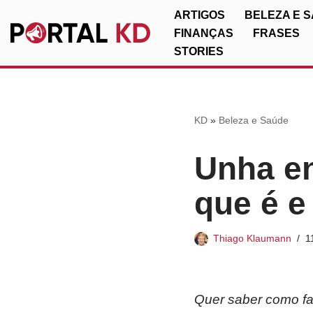
ARTIGOS
BELEZA E 
FINANÇAS
FRASES
Pular
STORIES
para
o
conteúdo
KD
»
Beleza e Saúde
Unha en
que é e
Thiago Klaumann
1
Quer saber como f