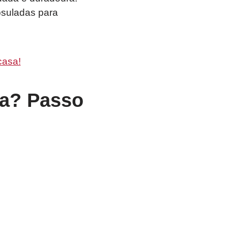
psuladas para
casa!
a? Passo