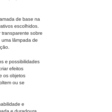
 camada de base na
ativos escolhidos.
r transparente sobre
o uma lâmpada de
ação.
s e possibilidades
riar efeitos
e os objetos
soltem ou se
abilidade e
quada e duradoura.