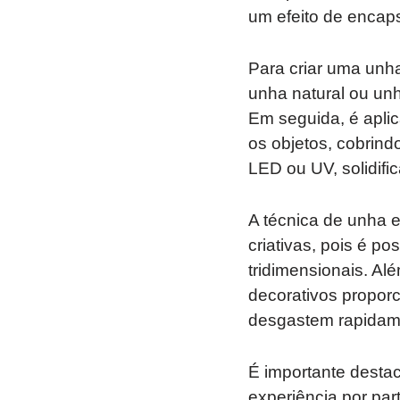
um efeito de encap
Para criar uma unh
unha natural ou unh
Em seguida, é aplic
os objetos, cobri
LED ou UV, solidifi
A técnica de unha 
criativas, pois é po
tridimensionais. Al
decorativos proporc
desgastem rapidam
É importante desta
experiência por par