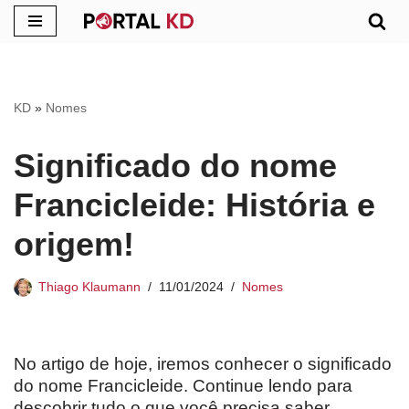
Pular
para
o
KD
»
Nomes
conteúdo
Significado do nome
Francicleide: História e
origem!
Thiago Klaumann
11/01/2024
Nomes
No artigo de hoje, iremos conhecer o significado
do nome Francicleide. Continue lendo para
descobrir tudo o que você precisa saber.