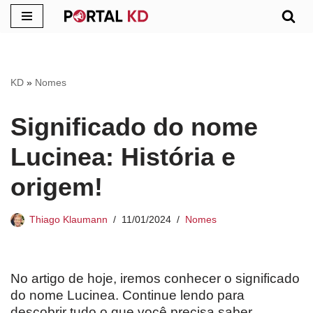
Pular
para
o
KD
»
Nomes
conteúdo
Significado do nome
Lucinea: História e
origem!
Thiago Klaumann
11/01/2024
Nomes
No artigo de hoje, iremos conhecer o significado
do nome Lucinea. Continue lendo para
descobrir tudo o que você precisa saber.