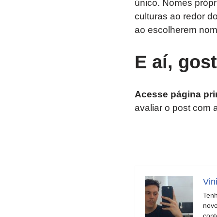
único. Nomes própr
culturas ao redor do
ao escolherem nome
E aí, gos
Acesse página pri
avaliar o post com 
Vin
Tenh
novo
cont