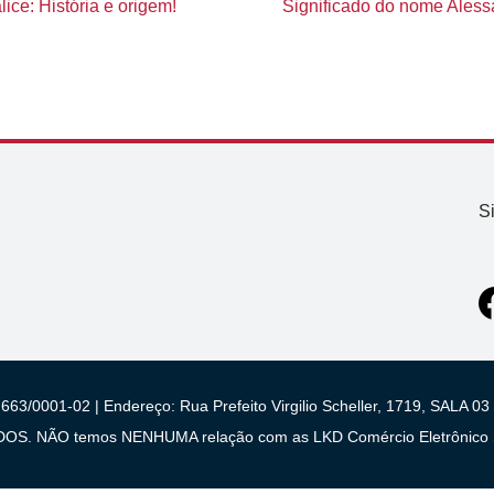
ice: História e origem!
Significado do nome Alessa
S
663/0001-02 | Endereço: Rua Prefeito Virgilio Scheller, 1719, SALA
 NÃO temos NENHUMA relação com as LKD Comércio Eletrônico S/