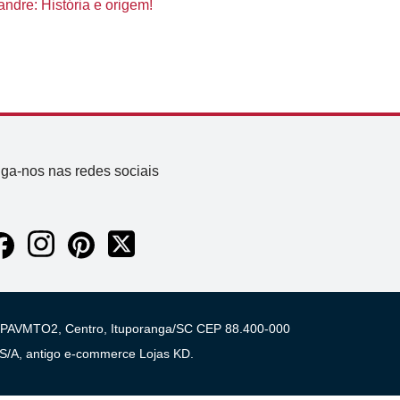
ndre: História e origem!
iga-nos nas redes sociais
 03 PAVMTO2, Centro, Ituporanga/SC CEP 88.400-000
A, antigo e-commerce Lojas KD.