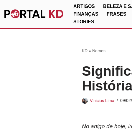
ARTIGOS
BELEZA E 
FINANÇAS
FRASES
Pular
STORIES
para
o
conteúdo
KD
»
Nomes
Signifi
Históri
Vinicius Lima
09/02
No artigo de hoje,