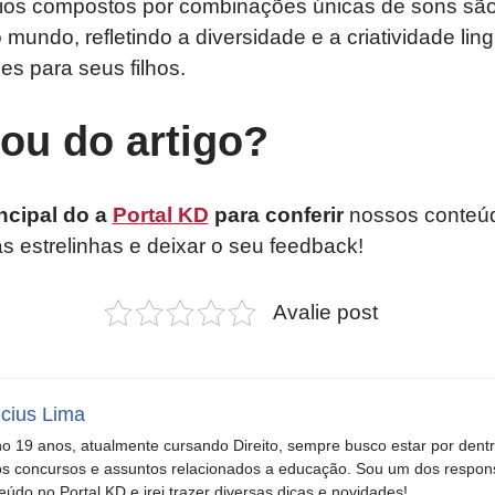
ios compostos por combinações únicas de sons sã
 mundo, refletindo a diversidade e a criatividade li
s para seus filhos.
tou do artigo?
ncipal do a
Portal KD
para conferir
nossos conteúd
as estrelinhas e deixar o seu feedback!
Avalie post
icius Lima
o 19 anos, atualmente cursando Direito, sempre busco estar por dent
s concursos e assuntos relacionados a educação. Sou um dos respons
eúdo no Portal KD e irei trazer diversas dicas e novidades!