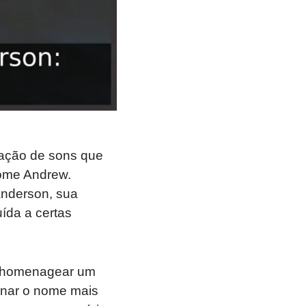
ação de sons que
ome Andrew.
anderson, sua
uída a certas
e homenagear um
rnar o nome mais