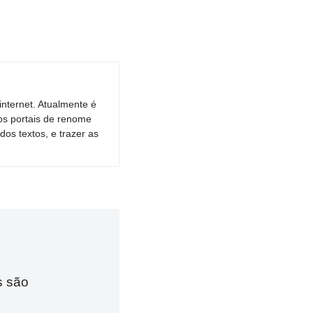
nternet. Atualmente é
os portais de renome
dos textos, e trazer as
s são