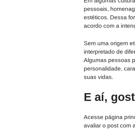
Em algumas cultura
pessoais, homenage
estéticos. Dessa for
acordo com a intenç
Sem uma origem etim
interpretado de dif
Algumas pessoas po
personalidade, car
suas vidas.
E aí, gos
Acesse página prin
avaliar o post com 