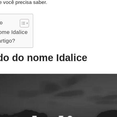
e você precisa saber.
do
ome Idalice
artigo?
do do nome Idalice