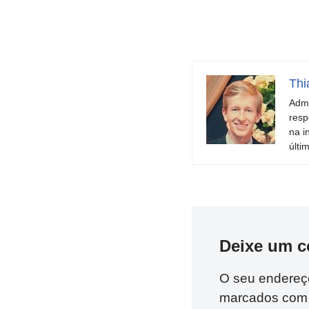
Thi
Admi
resp
na i
últi
Deixe um c
O seu endereço
marcados co