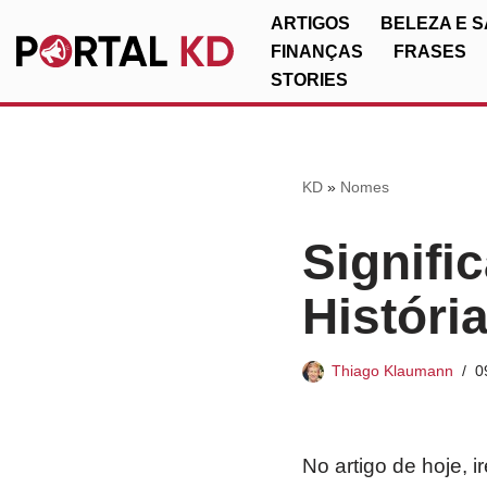
ARTIGOS
BELEZA E 
FINANÇAS
FRASES
Pular
STORIES
para
o
conteúdo
KD
»
Nomes
Signifi
Históri
Thiago Klaumann
0
No artigo de hoje, 