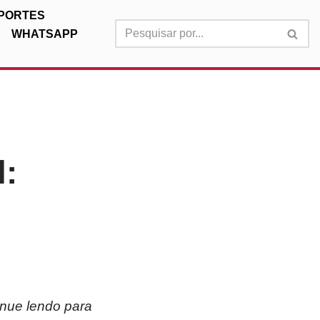
PORTES
WHATSAPP
l:
inue lendo para