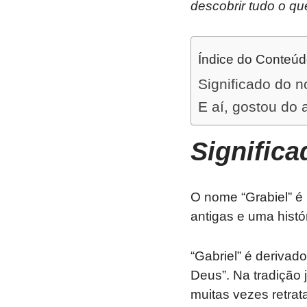
descobrir tudo o qu
Índice do Conteú
Significado do 
E aí, gostou do 
Signific
O nome “Grabiel” é
antigas e uma histó
“Gabriel” é derivad
Deus”. Na tradição
muitas vezes retra