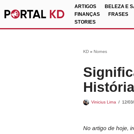
ARTIGOS
BELEZA E 
FINANÇAS
FRASES
Pular
STORIES
para
o
conteúdo
KD
»
Nomes
Signifi
Históri
Vinicius Lima
12/03
No artigo de hoje, 