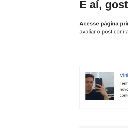
E aí, gos
Acesse página pri
avaliar o post com 
Vin
Tenh
novo
cont