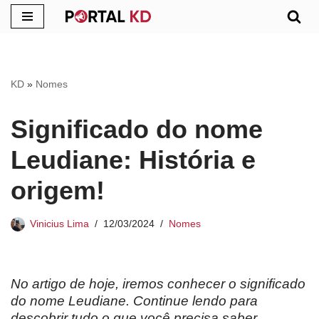
Pular
para
o
KD
»
Nomes
conteúdo
Significado do nome
Leudiane: História e
origem!
Vinicius Lima
12/03/2024
Nomes
No artigo de hoje, iremos conhecer o significado
do nome Leudiane. Continue lendo para
descobrir tudo o que você precisa saber.