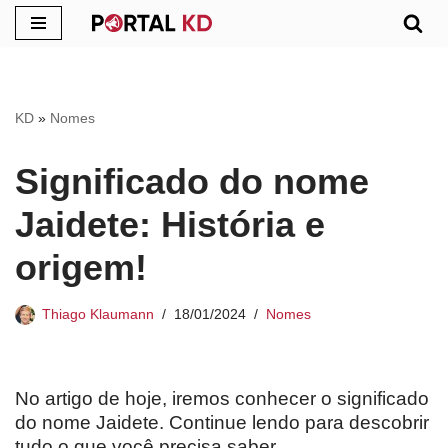
Pular
para
o
KD
»
Nomes
conteúdo
Significado do nome
Jaidete: História e
origem!
Thiago Klaumann
18/01/2024
Nomes
No artigo de hoje, iremos conhecer o significado
do nome Jaidete. Continue lendo para descobrir
tudo o que você precisa saber.