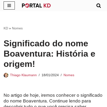
Pular
para
o
KD
»
Nomes
conteúdo
Significado do nome
Boaventura: História e
origem!
Thiago Klaumann
18/01/2024
Nomes
No artigo de hoje, iremos conhecer o significado
do nome Boaventura. Continue lendo para
descobrir tudo o que você precisa saber.