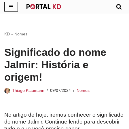
Pular
para
o
KD
»
Nomes
conteúdo
Significado do nome
Jalmir: História e
origem!
Thiago Klaumann
09/07/2024
Nomes
No artigo de hoje, iremos conhecer o significado
do nome Jalmir. Continue lendo para descobrir
tudo o que você precisa saber.