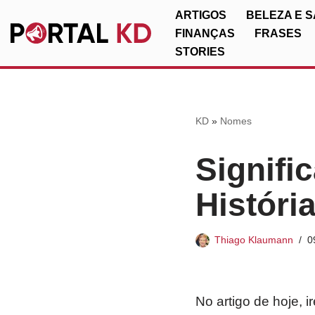
ARTIGOS
BELEZA E 
FINANÇAS
FRASES
Pular
STORIES
para
o
conteúdo
KD
»
Nomes
Signifi
Históri
Thiago Klaumann
0
No artigo de hoje, 