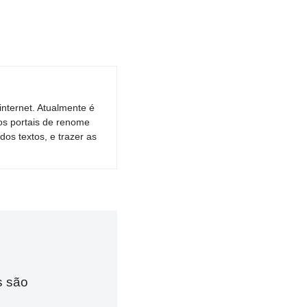
nternet. Atualmente é
os portais de renome
dos textos, e trazer as
s são