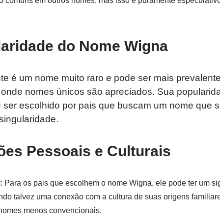
o comuns em outros nomes, mas isso é puramente especulativ
laridade do Nome Wigna
e é um nome muito raro e pode ser mais prevalente
s onde nomes únicos são apreciados. Sua popularida
ser escolhido por pais que buscam um nome que s
singularidade.
es Pessoais e Culturais
l
: Para os pais que escolhem o nome Wigna, ele pode ter um si
ndo talvez uma conexão com a cultura de suas origens familiar
 nomes menos convencionais.