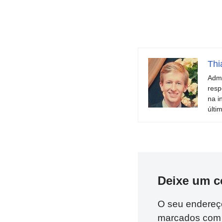
Thi
Admi
resp
na i
últi
Deixe um c
O seu endereço
marcados co