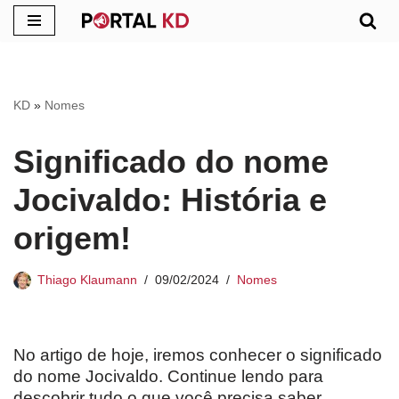
Pular
para
o
KD
»
Nomes
conteúdo
Significado do nome
Jocivaldo: História e
origem!
Thiago Klaumann
09/02/2024
Nomes
No artigo de hoje, iremos conhecer o significado
do nome Jocivaldo. Continue lendo para
descobrir tudo o que você precisa saber.