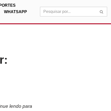
PORTES
WHATSAPP
r:
inue lendo para