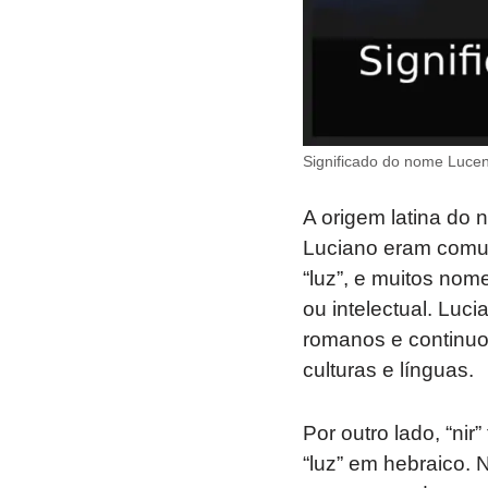
Significado do nome Luceni
A origem latina do
Luciano eram comuns
“luz”, e muitos nom
ou intelectual. Luc
romanos e continuou
culturas e línguas.
Por outro lado, “nir
“luz” em hebraico. N