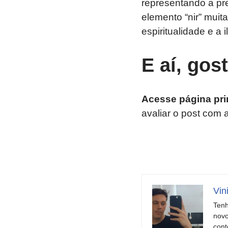
representando a pre
elemento “nir” muit
espiritualidade e a 
E aí, gos
Acesse página pri
avaliar o post com 
Vin
Tenh
novo
cont