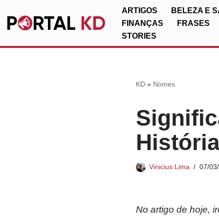
ARTIGOS
BELEZA E 
FINANÇAS
FRASES
Pular
STORIES
para
o
conteúdo
KD
»
Nomes
Signifi
Históri
Vinicius Lima
07/03
No artigo de hoje, 