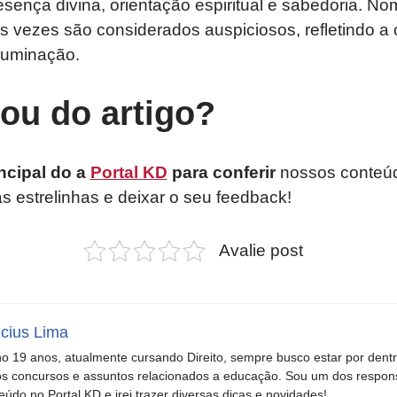
sença divina, orientação espiritual e sabedoria. N
as vezes são considerados auspiciosos, refletindo 
iluminação.
tou do artigo?
ncipal do a
Portal KD
para conferir
nossos conteúd
as estrelinhas e deixar o seu feedback!
Avalie post
icius Lima
o 19 anos, atualmente cursando Direito, sempre busco estar por dent
s concursos e assuntos relacionados a educação. Sou um dos respons
eúdo no Portal KD e irei trazer diversas dicas e novidades!