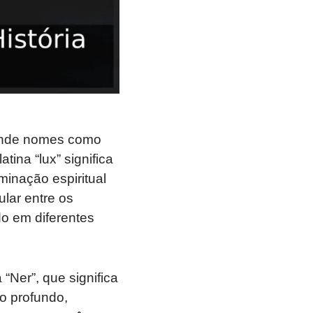
 onde nomes como
ina “lux” significa
inação espiritual
lar entre os
do em diferentes
“Ner”, que significa
co profundo,