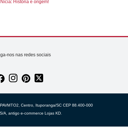
icia: História e origem!
iga-nos nas redes sociais
 03 PAVMTO2, Centro, Ituporanga/SC CEP 88.400-000
A, antigo e-commerce Lojas KD.