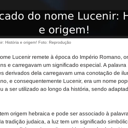
r: História e origem! Foto: Reprodução
 nome Lucenir remete à época do Império Romano,
 e carregavam um significado especial. A palavra lat
es derivados dela carregavam uma conotação de ilum
iano, e consequentemente Lucenir, era um nome popu
 a ser utilizado ao longo da história, sendo adapta
” tem origem hebraica e pode ser associado à palavra 
a tradição judaica, a luz tem um significado simbóli