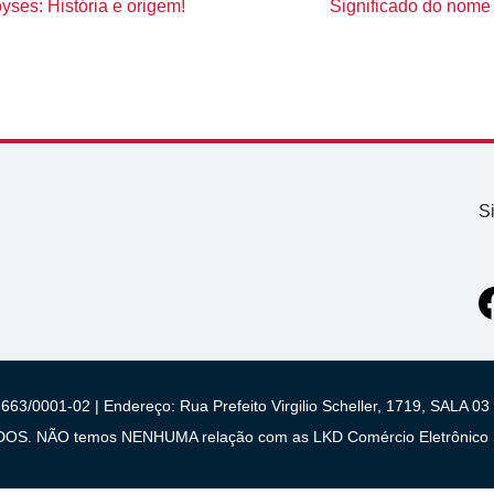
ses: História e origem!
Significado do nome N
S
663/0001-02 | Endereço: Rua Prefeito Virgilio Scheller, 1719, SALA
 NÃO temos NENHUMA relação com as LKD Comércio Eletrônico S/