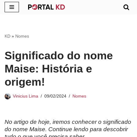
Pular
para
o
KD
»
Nomes
conteúdo
Significado do nome
Maise: História e
origem!
Vinicius Lima
09/02/2024
Nomes
No artigo de hoje, iremos conhecer o significado
do nome Maise. Continue lendo para descobrir
tudo o que você precisa saber.