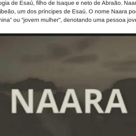
gia de Esaú, filho de Isaque e neto de Abraão. Naa
Zibeão, um dos príncipes de Esaú. O nome Naara pod
ina” ou “jovem mulher”, denotando uma pessoa jov