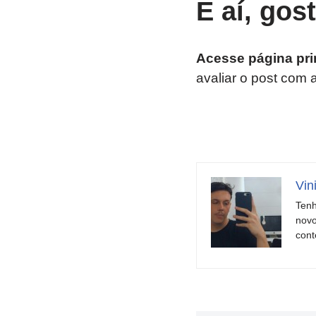
E aí, gos
Acesse página pri
avaliar o post com 
Vin
Tenh
novo
cont