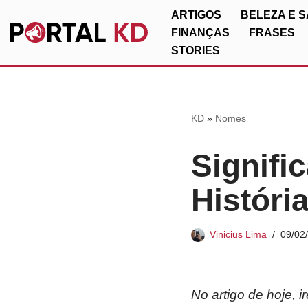
ARTIGOS
BELEZA E 
FINANÇAS
FRASES
Pular
STORIES
para
o
conteúdo
KD
»
Nomes
Signifi
Históri
Vinicius Lima
09/02
No artigo de hoje, 