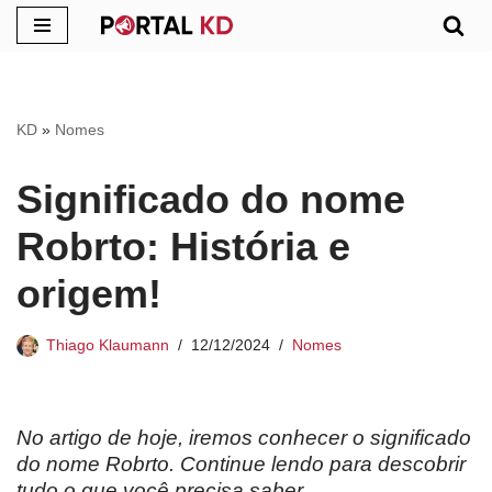
Pular
para
o
KD
»
Nomes
conteúdo
Significado do nome
Robrto: História e
origem!
Thiago Klaumann
12/12/2024
Nomes
No artigo de hoje, iremos conhecer o significado
do nome Robrto. Continue lendo para descobrir
tudo o que você precisa saber.