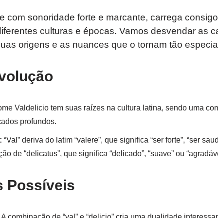
 com sonoridade forte e marcante, carrega consigo
 diferentes culturas e épocas. Vamos desvendar as
uas origens e as nuances que o tornam tão especial
volução
me Valdelicio tem suas raízes na cultura latina, sendo uma c
cados profundos.
:
“Val” deriva do latim “valere”, que significa “ser forte”, “ser saud
ção de “delicatus”, que significa “delicado”, “suave” ou “agradáve
s Possíveis
A combinação de “val” e “delicio” cria uma dualidade interessa