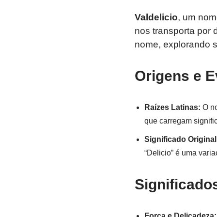
Valdelicio
, um nome
nos transporta por
nome, explorando s
Origens e E
Raízes Latinas:
O no
que carregam signifi
Significado Original
“Delicio” é uma varia
Significado
Força e Delicadeza: