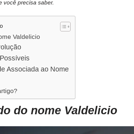
e você precisa saber.
do
ome Valdelicio
volução
 Possíveis
de Associada ao Nome
artigo?
do do nome Valdelicio