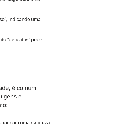
oso”, indicando uma
to “delicatus” pode
idade, é comum
rigens e
mo:
erior com uma natureza