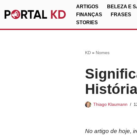
ARTIGOS
BELEZA E 
FINANÇAS
FRASES
Pular
STORIES
para
o
conteúdo
KD
»
Nomes
Signifi
Históri
Thiago Klaumann
1
No artigo de hoje, 