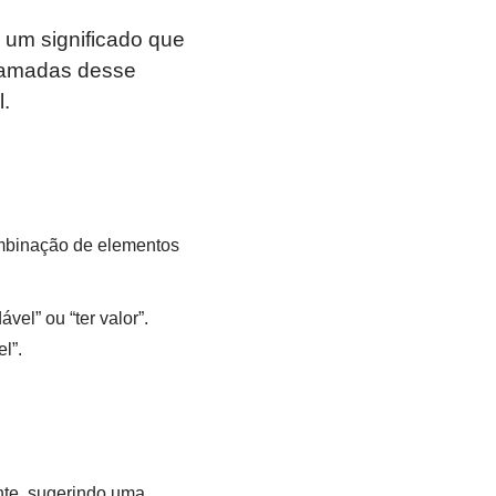
 um significado que
 camadas desse
.
ombinação de elementos
ável” ou “ter valor”.
l”.
nte, sugerindo uma