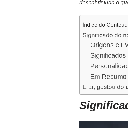
descobrir tudo o qu
Índice do Conteú
Significado do n
Origens e E
Significados
Personalida
Em Resumo
E aí, gostou do 
Significa