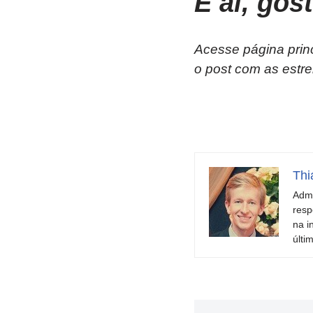
E aí, gos
Acesse página prin
o post com as estre
Thi
Admi
resp
na i
últi