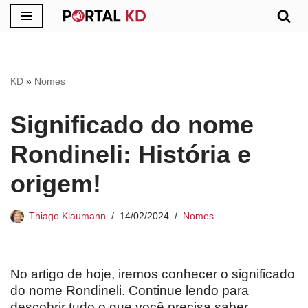
Pular
para
o
KD
»
Nomes
conteúdo
Significado do nome
Rondineli: História e
origem!
Thiago Klaumann
14/02/2024
Nomes
No artigo de hoje, iremos conhecer o significado
do nome Rondineli. Continue lendo para
descobrir tudo o que você precisa saber.