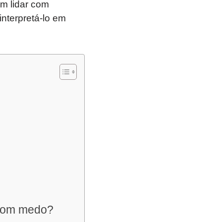
em lidar com
nterpretá-lo em
 com medo?