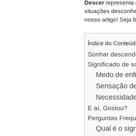
Descer
representa 
situações desconh
nosso artigo! Seja 
Índice do Conteú
Sonhar descendo
Significado de
Medo de enfr
Sensação de
Necessidade
E aí, Gostou?
Perguntas Freq
Qual é o si