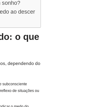
m sonho?
medo ao descer
o: o que
dos, dependendo do
te subconsciente
eflexo de situações ou
ndicar o medo do