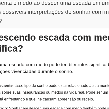
senta o medo ao descer uma escada em u
s possíveis interpretações de sonhar com 
?
escendo escada com med
ifica?
ma escada com medo pode ter diferentes significa
ções vivenciadas durante o sonho.
ciente
: Esse tipo de sonho pode estar relacionado à sua men
sobre suas inseguranças ou medos na vida real. Pode ser um r
tá enfrentando e que lhe causam apreensão ou receio.
cido
: Sonhar em descer uma escada com medo também pode i