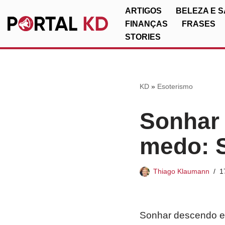
ARTIGOS
BELEZA E 
FINANÇAS
FRASES
Pular
STORIES
para
o
conteúdo
KD
»
Esoterismo
Sonhar
medo: S
Thiago Klaumann
1
Sonhar descendo e