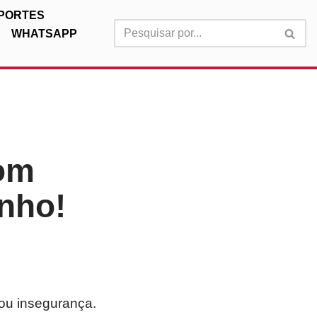
PORTES
WHATSAPP
om
nho!
ou insegurança.