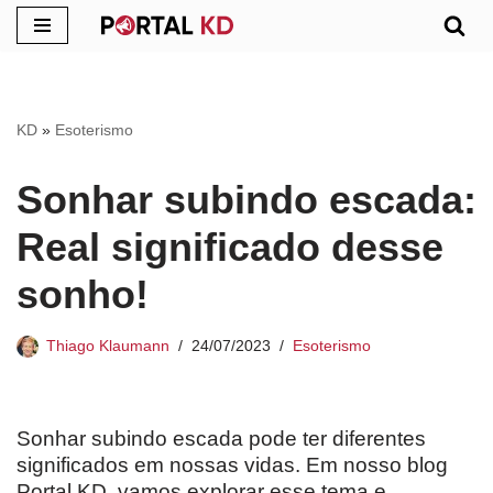
Pular
para
o
KD
»
Esoterismo
conteúdo
Sonhar subindo escada:
Real significado desse
sonho!
Thiago Klaumann
24/07/2023
Esoterismo
Sonhar subindo escada pode ter diferentes
significados em nossas vidas. Em nosso blog
Portal KD, vamos explorar esse tema e