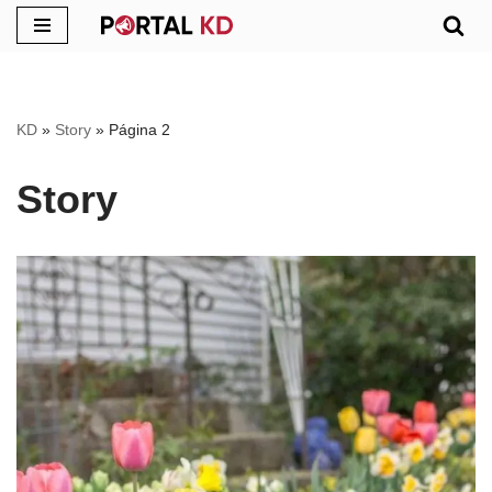
Pular
para
o
KD
»
Story
»
Página 2
conteúdo
Story